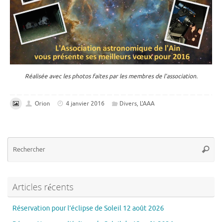
Réalisée avec les photos faites par les membres de l’association.
Orion
4 janvier 2016
Divers
,
L'AAA
Re
Reche
po
:
Articles récents
Réservation pour l’éclipse de Soleil 12 août 2026