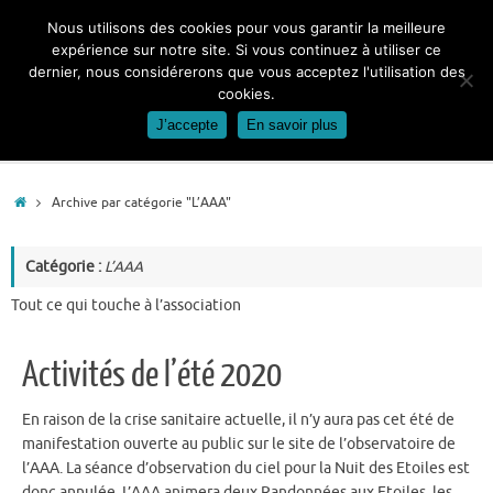
Passer
Nous utilisons des cookies pour vous garantir la meilleure
au
expérience sur notre site. Si vous continuez à utiliser ce
contenu
dernier, nous considérerons que vous acceptez l'utilisation des
cookies.
J’accepte
En savoir plus
Accueil
Archive par catégorie "L’AAA"
Catégorie :
L’AAA
Tout ce qui touche à l’association
Activités de l’été 2020
En raison de la crise sanitaire actuelle, il n’y aura pas cet été de
manifestation ouverte au public sur le site de l’observatoire de
l’AAA. La séance d’observation du ciel pour la Nuit des Etoiles est
donc annulée. L’AAA animera deux Randonnées aux Etoiles, les