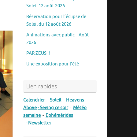
Soleil 12 août 2026
Réservation pour l’éclipse de
Soleil du 12 août 2026
Animations avec public – Août
2026
PAR ZEUS !!
Une exposition pour l’été
Lien rapides
Calendrier
-
Soleil
-
Heavens-
Above
- Seeing ce soir
-
Météo
semaine
-
Ephémérides
- Newsletter