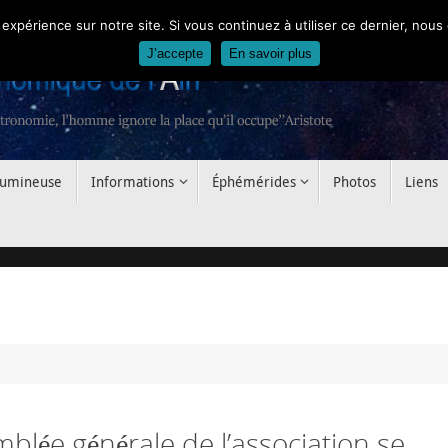
 expérience sur notre site. Si vous continuez à utiliser ce dernier, nous
J’accepte
En savoir plus
 lumineuse
Informations
Éphémérides
Photos
Liens
blée générale de l’association se