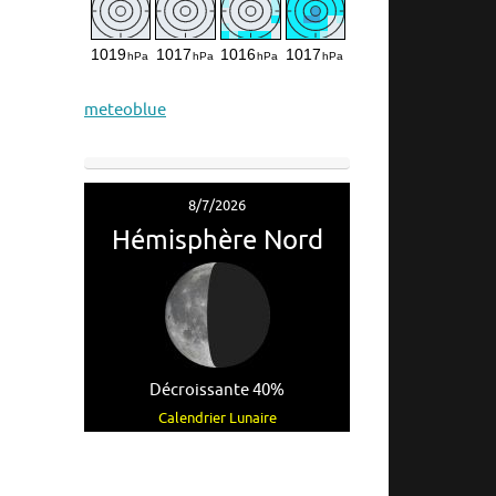
meteoblue
8/7/2026
Hémisphère Nord
Décroissante 40%
Calendrier Lunaire