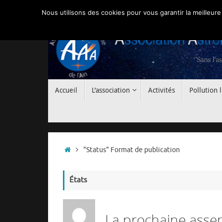
Passer
Nous utilisons des cookies pour vous garantir la meilleure
au
contenu
Passer
Accueil
L’association
Activités
Pollution
au
contenu
Accueil
"Status" Format de publication
États
La prochaine assem