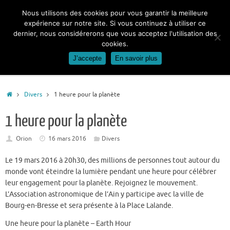
Passer
Nous utilisons des cookies pour vous garantir la meilleure
au
expérience sur notre site. Si vous continuez à utiliser ce
contenu
dernier, nous considérerons que vous acceptez l'utilisation des
cookies.
J’accepte
En savoir plus
Accueil
Divers
1 heure pour la planète
1 heure pour la planète
Orion
16 mars 2016
Divers
Le 19 mars 2016 à 20h30, des millions de personnes tout autour du
monde vont éteindre la lumière pendant une heure pour célébrer
leur engagement pour la planète. Rejoignez le mouvement.
L’Association astronomique de l’Ain y participe avec la ville de
Bourg-en-Bresse et sera présente à la Place Lalande.
Une heure pour la planète – Earth Hour