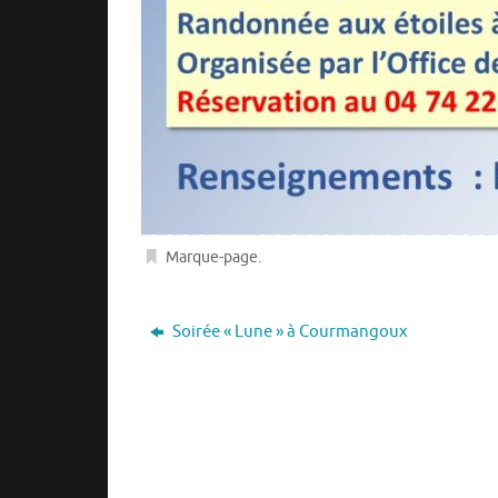
Marque-page
.
Soirée « Lune » à Courmangoux