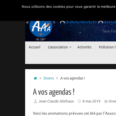
Passer
Nous utilisons des cookies pour vous garantir la meilleure
au
contenu
Passer
Accueil
L’association
Activités
Pollution
au
contenu
Accueil
Divers
A vos agendas !
A vos agendas !
Jean-Claude Alléhaux
8 mai 2019
Dive
Voici les animations prévues cet été par l’Assoc