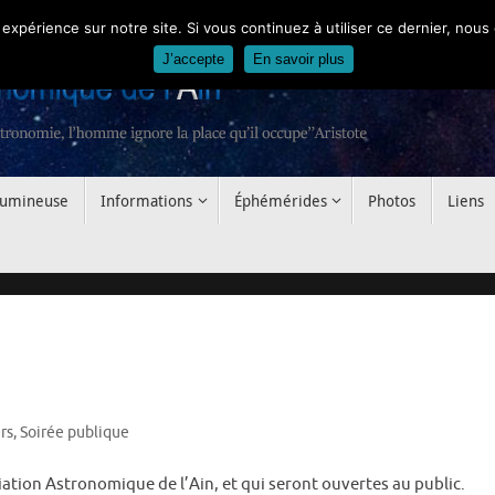
 expérience sur notre site. Si vous continuez à utiliser ce dernier, nous
J’accepte
En savoir plus
 lumineuse
Informations
Éphémérides
Photos
Liens
rs
,
Soirée publique
iation Astronomique de l’Ain, et qui seront ouvertes au public.