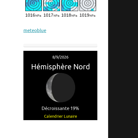
meteoblue
8/9/2026
Hémisphère Nord
Décroissante 19%
Calendrier Lunaire