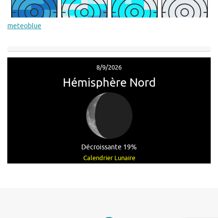
meteoblue
8/9/2026
Hémisphère Nord
Décroissante 19%
Calendrier Lunaire