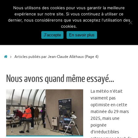
Passer
Nous utilisons des cookies pour vous garantir la meilleure
au
expérience sur notre site. Si vous continuez à utiliser ce
contenu
dernier, nous considérerons que vous acceptez l'utilisation des
cookies.
J’accepte
En savoir plus
Accueil
Articles publiés par Jean-Claude Alléhaux
(Page 4)
Nous avons quand même essayé…
La météo n’était
vraiment pas
optimiste en cette
matinée du 29 mars
2025, mais une
poignée
d’irréductibles