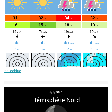
meteoblue
8/7/2026
Hémisphère Nord