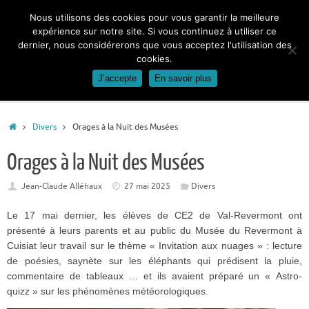
Passer
Nous utilisons des cookies pour vous garantir la meilleure
au
expérience sur notre site. Si vous continuez à utiliser ce
contenu
dernier, nous considérerons que vous acceptez l'utilisation des
cookies.
J’accepte
En savoir plus
Accueil
Divers
Orages à la Nuit des Musées
Orages à la Nuit des Musées
Jean-Claude Alléhaux
27 mai 2025
Divers
Le 17 mai dernier, les élèves de CE2 de Val-Revermont ont
présenté à leurs parents et au public du Musée du Revermont à
Cuisiat leur travail sur le thème « Invitation aux nuages » : lecture
de poésies, saynète sur les éléphants qui prédisent la pluie,
commentaire de tableaux … et ils avaient préparé un « Astro-
quizz » sur les phénomènes météorologiques.