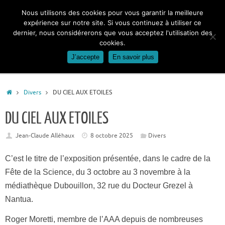
Passer
Nous utilisons des cookies pour vous garantir la meilleure
au
expérience sur notre site. Si vous continuez à utiliser ce
contenu
dernier, nous considérerons que vous acceptez l'utilisation des
cookies.
J’accepte
En savoir plus
Accueil
Divers
DU CIEL AUX ETOILES
DU CIEL AUX ETOILES
Jean-Claude Alléhaux
8 octobre 2025
Divers
C’est le titre de l’exposition présentée, dans le cadre de la
Fête de la Science, du 3 octobre au 3 novembre à la
médiathèque Dubouillon, 32 rue du Docteur Grezel à
Nantua.
Roger Moretti, membre de l’AAA depuis de nombreuses