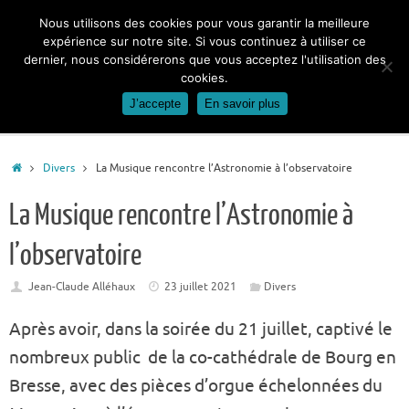
Passer
Nous utilisons des cookies pour vous garantir la meilleure
au
expérience sur notre site. Si vous continuez à utiliser ce
contenu
dernier, nous considérerons que vous acceptez l'utilisation des
cookies.
J’accepte
En savoir plus
Accueil
Divers
La Musique rencontre l’Astronomie à l’observatoire
La Musique rencontre l’Astronomie à
l’observatoire
Jean-Claude Alléhaux
23 juillet 2021
Divers
Après avoir, dans la soirée du 21 juillet, captivé le
nombreux public de la co-cathédrale de Bourg en
Bresse, avec des pièces d’orgue échelonnées du