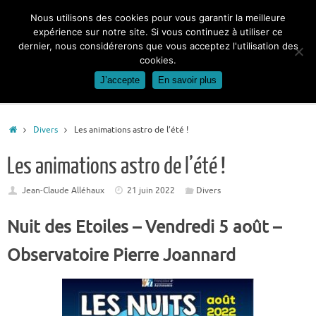
Passer
Nous utilisons des cookies pour vous garantir la meilleure
au
expérience sur notre site. Si vous continuez à utiliser ce
contenu
dernier, nous considérerons que vous acceptez l'utilisation des
cookies.
J’accepte
En savoir plus
Accueil
Divers
Les animations astro de l’été !
Les animations astro de l’été !
Jean-Claude Alléhaux
21 juin 2022
Divers
Nuit des Etoiles – Vendredi 5 août –
Observatoire Pierre Joannard