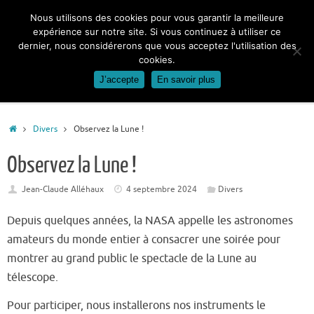
Passer
Nous utilisons des cookies pour vous garantir la meilleure
au
expérience sur notre site. Si vous continuez à utiliser ce
contenu
dernier, nous considérerons que vous acceptez l'utilisation des
cookies.
J’accepte
En savoir plus
Accueil
Divers
Observez la Lune !
Observez la Lune !
Jean-Claude Alléhaux
4 septembre 2024
Divers
Depuis quelques années, la NASA appelle les astronomes
amateurs du monde entier à consacrer une soirée pour
montrer au grand public le spectacle de la Lune au
télescope.
Pour participer, nous installerons nos instruments le