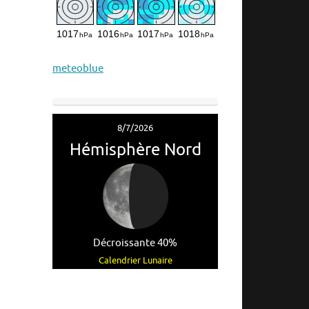
meteoblue
8/7/2026
Hémisphère Nord
Décroissante 40%
Calendrier Lunaire