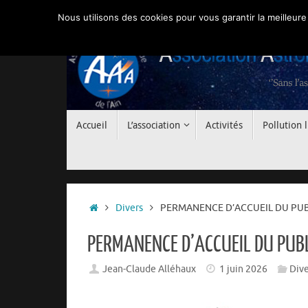
Passer
Nous utilisons des cookies pour vous garantir la meilleure
au
contenu
Passer
Accueil
L’association
Activités
Pollution
au
contenu
Accueil
Divers
PERMANENCE D’ACCUEIL DU PUBL
PERMANENCE D’ACCUEIL DU PUBL
Jean-Claude Alléhaux
1 juin 2026
Dive