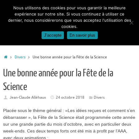
Passer
Nous utilisons des cookies pour vous garantir la meilleure
au
expérience sur notre site. Si vous continuez à utiliser ce
contenu
dernier, nous considérerons que vous acceptez l'utilisation des
cookies.
J’accepte
En savoir plus
Accueil
Divers
Une bonne année pour la Fête de la Science
Une bonne année pour la Fête de la
Science
Jean-Claude Alléhaux
24 octobre 2018
Divers
Placée sous le thème général : »Les idées reçues et comment s’en
débarrasser », la Fête de la Science était programmée cette année
sur une grande partie du mois d’octobre, avec en particulier deux
week-ends. Ces deux temps forts ont été mis à profit par l’AAA,
avec deux animations :