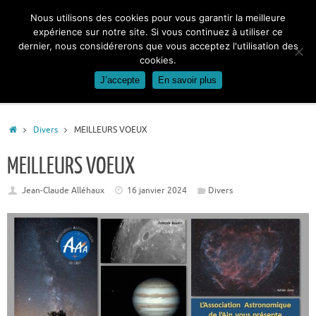
Passer
Nous utilisons des cookies pour vous garantir la meilleure
au
expérience sur notre site. Si vous continuez à utiliser ce
contenu
dernier, nous considérerons que vous acceptez l'utilisation des
cookies.
J’accepte
En savoir plus
Accueil
Divers
MEILLEURS VOEUX
MEILLEURS VOEUX
Jean-Claude Alléhaux
16 janvier 2024
Divers