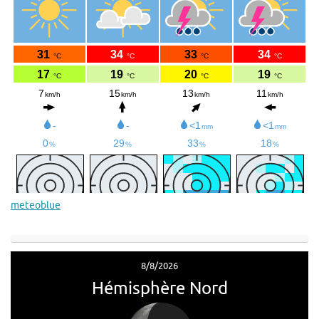
meteoblue
8/8/2026
Hémisphère Nord