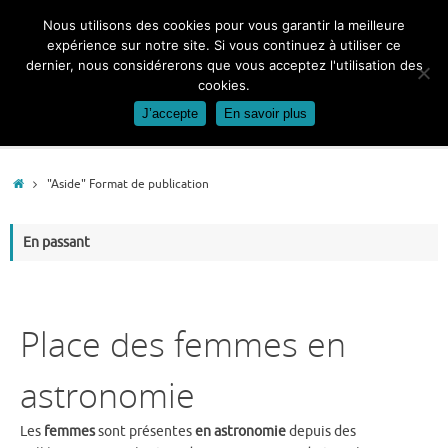
Passer
Nous utilisons des cookies pour vous garantir la meilleure
au
expérience sur notre site. Si vous continuez à utiliser ce
contenu
dernier, nous considérerons que vous acceptez l'utilisation des
cookies.
J’accepte
En savoir plus
Accueil
"Aside" Format de publication
En passant
Place des femmes en
astronomie
Les
femmes
sont présentes
en astronomie
depuis des