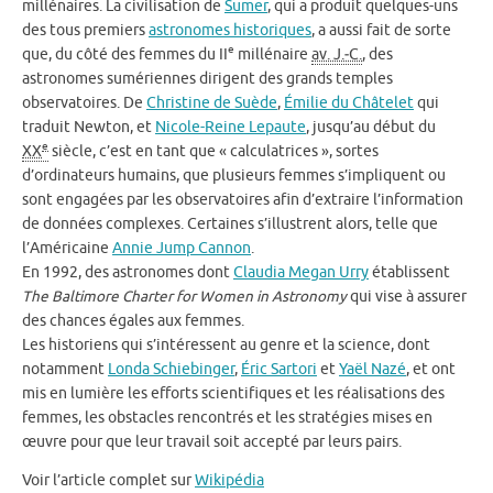
millénaires. La civilisation de
Sumer
,
qui a produit quelques-uns
des tous premiers
astronomes historiques
, a aussi fait de sorte
e
que, du côté des femmes du II
millénaire
av. J.‑C.
, des
astronomes sumériennes dirigent des grands temples
observatoires. De
Christine de Suède
,
Émilie du Châtelet
qui
traduit Newton, et
Nicole-Reine Lepaute
, jusqu’au début du
e
XX
siècle, c’est en tant que « calculatrices », sortes
d’ordinateurs humains, que plusieurs femmes s’impliquent ou
sont engagées par les observatoires afin d’extraire l’information
de données complexes. Certaines s’illustrent alors, telle que
l’Américaine
Annie Jump Cannon
.
En 1992, des astronomes dont
Claudia Megan Urry
établissent
The Baltimore Charter for Women in Astronomy
qui vise à assurer
des chances égales aux femmes.
Les historiens qui s’intéressent au genre et la science, dont
notamment
Londa Schiebinger
,
Éric Sartori
et
Yaël Nazé
, et ont
mis en lumière les efforts scientifiques et les réalisations des
femmes, les obstacles rencontrés et les stratégies mises en
œuvre pour que leur travail soit accepté par leurs pairs.
Voir l’article complet sur
Wikipédia